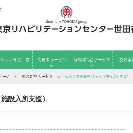
せ
ション病院
高齢者サービス
障害者(児)サービス
交通案
ページ
＞
障害者(児)サービス
＞
障害者支援施設 梅ヶ丘（施設入所支援）
（施設入所支援）