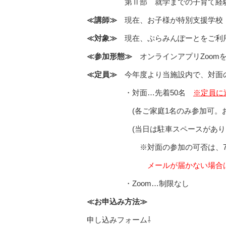
第Ⅱ部 就学までの子育て経験、
≪講師≫
現在、お子様が特別支援学校・
≪対象≫
現在、ぷらみんぽーとをご利
≪参加形態≫
オンラインアプリZoom
≪定員≫
今年度より当施設内で、対面
・対面…先着50名
※定員に
(各ご家庭1名のみ参加可。お子様
(当日は駐車スペースがありません
※対面の参加の可否は、7月30
メールが届かない場合
・Zoom…制限なし
≪お申込み方法≫
申し込みフォーム⇩