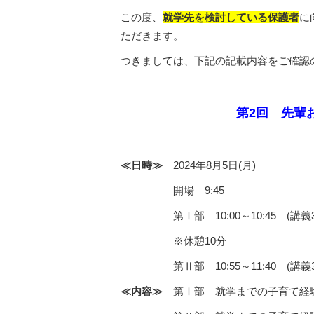
この度、
就学先を検討している保護者
に
ただきます。
つきましては、下記の記載内容をご確認
第2回 先輩
≪日時≫
2024年8月5日(月)
開場 9:45
第Ⅰ部 10:00～10:45 (講義3
※休憩10分
第Ⅱ部 10:55～11:40 (講義3
≪内容≫
第Ⅰ部 就学までの子育て経