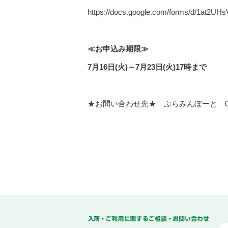
https://docs.google.com/forms/d/1at2
≪お申込み期限≫
7
月
16
日(火)
～
7
月
23
日(火)
17
時まで
★お問い合わせ先★ ぷらみんぽーと 03-