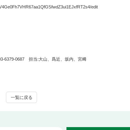
UHsV4Ge0Fh7VHR67aa1QfGSfwdZ3ui1EJxfRT2s4/edit
6379-0687 担当:大山、爲近、坂内、宮﨑
一覧に戻る